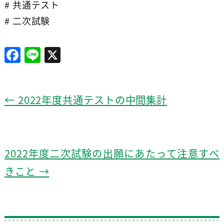
# 共通テスト
# 二次試験
F
Li
X
a
n
c
e
e
←
2022年度共通テストの中間集計
b
o
o
2022年度二次試験の出願にあたって注意すべ
k
きこと
→