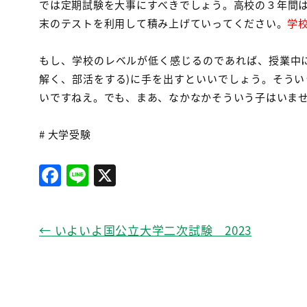
では定期試験を大事にすべきでしょう。高校の３年間
末のテストを利用して積み上げていってください。
学
もし、学校のレベルが低く感じるのであれば、授業中
解く、部活をする)に手を出すといいでしょう。そう
いですねえ。でも、まあ、なかなかそういう子はいま
# 大学受験
F
Li
X
a
n
c
e
←
いよいよ国公立大学二次試験 2023
e
b
o
o