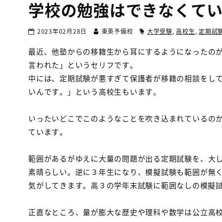
学校の勉強はできなくて
2023年02月28日
東英予備校
大学受験
,
高校生
,
定期試
最近、他塾からの移籍生から耳にするようになったの
言われた」というセリフです。
中には、定期試験が悪すぎて保護者が移籍の相談をし
いんです。」という高校生もいます。
いったいどこでこのようなことを吹き込まれているの
ています。
範囲があるがゆえに大量の問題が出る定期試験を、大
素晴らしい。逆に３年生になり、模擬試験も範囲が無
気がしてきます。高３の学年末試験に範囲なしの模擬
正直なところ、量が膨大な歴史や理科や数学は公立高