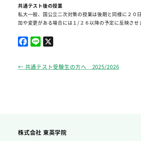
共通テスト後の授業
私大一般、国公立二次対策の授業は後期と同様に２０
加や変更がある場合には１/２６以降の予定に反映させ
F
Li
X
a
n
c
e
←
共通テスト受験生の方へ 2025/2026
e
b
o
o
k
株式会社 東英学院