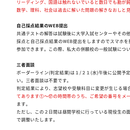
リーディング、国語は触れないでいると数日でも勘が
数学、理科、社会は過去に解いた問題の解きなおしと
自己採点結果のWEB提出
共通テストの解答は試験後に大学入試センターやその
採点と自己採点結果のWEB提出をしますのでスマホ
参加できます。この際、私大の併願校の一般試験につ
三者面談
ボーダーライン(判定結果)は１/２１(水)午後に公開
い。三者面談は不要です。
判定結果により、志望校や受験科目に変更が生じる場
てあります①～⑰の時間帯のうち、ご希望の番号をメ
ます。
ただし、この２日間は昼間学校に行っている現役生の
で調整いたします。